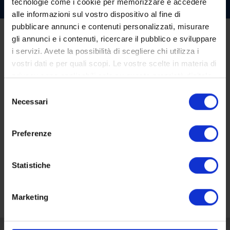
tecnologie come i cookie per memorizzare e accedere
alle informazioni sul vostro dispositivo al fine di
pubblicare annunci e contenuti personalizzati, misurare
gli annunci e i contenuti, ricercare il pubblico e sviluppare
i servizi. Avete la possibilità di scegliere chi utilizza i
vostri dati e per quali scopi. Le vostre scelte in materia di
privacy sono applicabili solo su questa proprietà digitale
in cui avete effettuato le vostre scelte. È possibile
Selezione
modificare o revocare il proprio consenso in qualsiasi
Necessari
del
momento dalla Dichiarazione sui cookie o facendo clic
consenso
sull'icona di attivazione della privacy.
Preferenze
Con il tuo consenso, vorremmo anche:
raccogliere informazioni sulla tua posizione
Statistiche
geografica, con un'approssimazione di qualche
Come gestire le provvigioni consulenti
metro,
Marketing
Identificare il tuo dispositivo, scansionandolo
attivamente alla ricerca di caratteristiche specifiche
(impronte digitali).