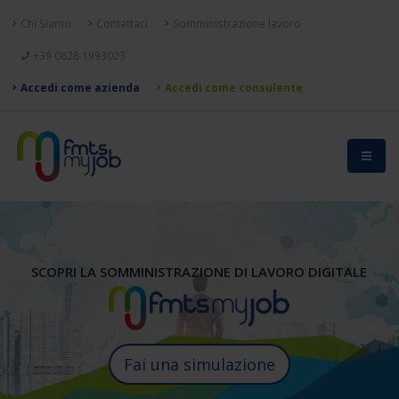
Chi Siamo
Contattaci
Somministrazione lavoro
+39 0828 1993023
Accedi come azienda
Accedi come consulente
SCOPRI LA SOMMINISTRAZIONE DI LAVORO DIGITALE
F
a
i
u
n
a
s
i
m
u
l
a
z
i
o
n
e