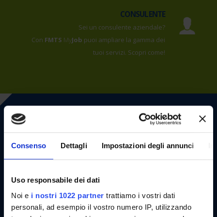
CONSULENTE
Sei un consulente aziendale?
Con
FMTS
My
Job
puoi ampliare la gamma dei
tuoi servizi. Scopri come!
AZIENDA
Consenso
Dettagli
Impostazioni degli annunci
In
Sei un imprenditore o un direttore del
personale?
Uso responsabile dei dati
Con
FMTS
My
Job
puoi verificare le tariffe con
un semplice click. Scopri come!
Noi e
i nostri 1022 partner
trattiamo i vostri dati
personali, ad esempio il vostro numero IP, utilizzando