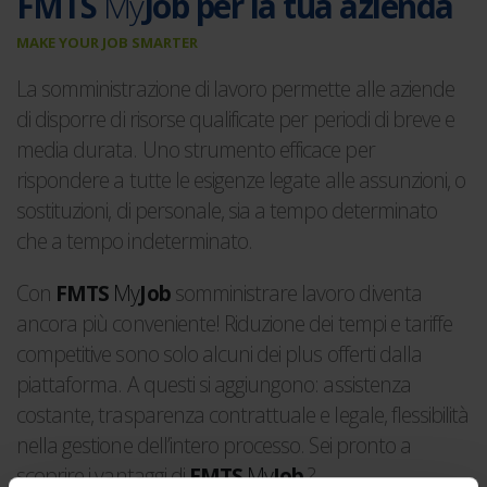
FMTS
My
Job
per la tua azienda
MAKE YOUR JOB SMARTER
La somministrazione di lavoro permette alle aziende
di disporre di risorse qualificate per periodi di breve e
media durata. Uno strumento efficace per
rispondere a tutte le esigenze legate alle assunzioni, o
sostituzioni, di personale, sia a tempo determinato
che a tempo indeterminato.
Con
FMTS
My
Job
somministrare lavoro diventa
ancora più conveniente! Riduzione dei tempi e tariffe
competitive sono solo alcuni dei plus offerti dalla
piattaforma. A questi si aggiungono: assistenza
costante, trasparenza contrattuale e legale, flessibilità
nella gestione dell’intero processo. Sei pronto a
scoprire i vantaggi di
FMTS
My
Job
?