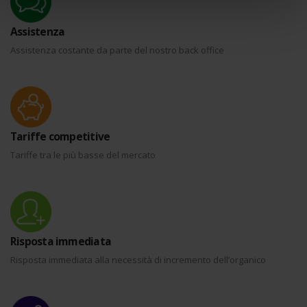
nostri partner che si occupano di analisi dei dati web,
pubblicità e social media, i quali potrebbero combinarle
Assistenza
con altre informazioni che ha fornito loro o che hanno
Assistenza costante da parte del nostro back office
raccolto dal suo utilizzo dei loro servizi.
Tariffe competitive
Tariffe tra le più basse del mercato
Risposta immediata
Risposta immediata alla necessità di incremento dell’organico