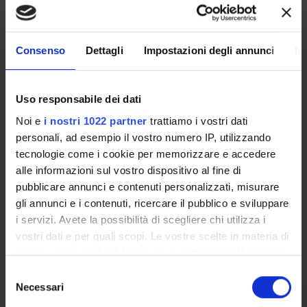
Accedi all’area riservata e richiedi un preventivo veloce. Inserendo
pochi dati avrai una stima rapida e gratuita dei costi!
Consenso
Dettagli
Impostazioni degli annunci
In
Uso responsabile dei dati
Registrati come azienda
Noi e
i nostri 1022 partner
trattiamo i vostri dati
personali, ad esempio il vostro numero IP, utilizzando
Accedi alla applicazione
tecnologie come i cookie per memorizzare e accedere
alle informazioni sul vostro dispositivo al fine di
pubblicare annunci e contenuti personalizzati, misurare
SEGUICI
gli annunci e i contenuti, ricercare il pubblico e sviluppare
i servizi. Avete la possibilità di scegliere chi utilizza i
vostri dati e per quali scopi. Le vostre scelte in materia di
privacy sono applicabili solo su questa proprietà digitale
in cui avete effettuato le vostre scelte. È possibile
Selezione
modificare o revocare il proprio consenso in qualsiasi
Necessari
del
momento dalla Dichiarazione sui cookie o facendo clic
consenso