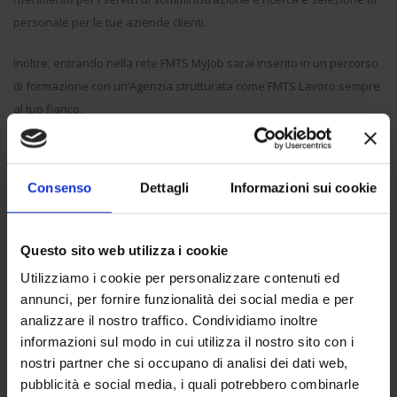
personale per le tue aziende clienti.
Inoltre, entrando nella rete FMTS MyJob sarai inserito in un percorso
di formazione con un’Agenzia strutturata come FMTS Lavoro sempre
al tuo fianco.
Diventare FMTS MyJob Ambassador significa proporre alle proprie
aziende clienti tutti i servizi relativi alla fornitura di manodopera in
Consenso
Dettagli
Informazioni sui cookie
modalità smart e digitale.
Questo sito web utilizza i cookie
Utilizziamo i cookie per personalizzare contenuti ed
annunci, per fornire funzionalità dei social media e per
analizzare il nostro traffico. Condividiamo inoltre
informazioni sul modo in cui utilizza il nostro sito con i
nostri partner che si occupano di analisi dei dati web,
pubblicità e social media, i quali potrebbero combinarle