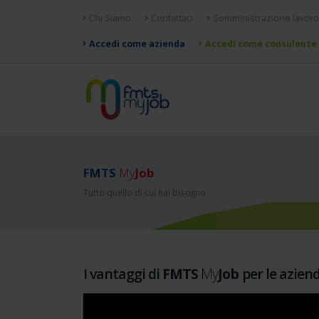
Chi Siamo
Contattaci
Somministrazione lavoro
Accedi come azienda
Accedi come consulente
FMTS
My
Job
Tutto quello di cui hai bisogno
I vantaggi di
FMTS
My
Job
per le azien