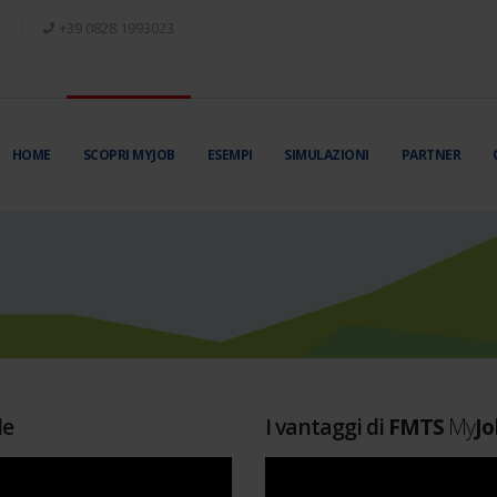
+39 0828 1993023
HOME
SCOPRI MYJOB
ESEMPI
SIMULAZIONI
PARTNER
de
I vantaggi di
FMTS
My
Jo